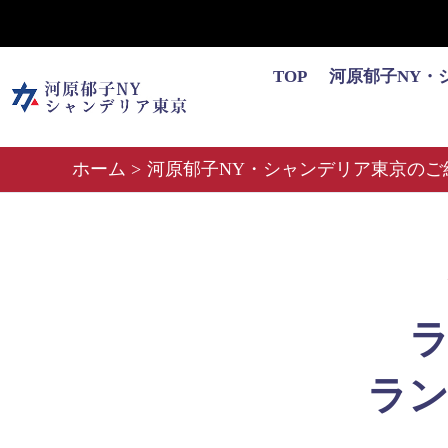
内
容
を
TOP
河原郁子NY・
ス
キ
ッ
ホーム
河原郁子NY・シャンデリア東京のご
プ
ラン