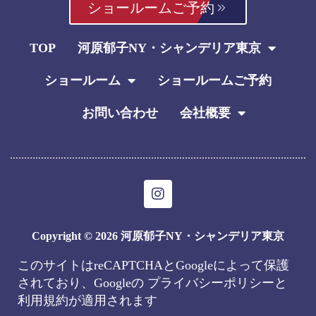
ショールームご予約
TOP
河原郁子NY・シャンデリア東京
ショールーム
ショールームご予約
お問い合わせ
会社概要
I
n
s
t
Copyright © 2026 河原郁子NY・シャンデリア東京
a
g
このサイトはreCAPTCHAとGoogleによって保護
r
されており、Googleの
プライバシーポリシー
と
a
m
利用規約
が適用されます