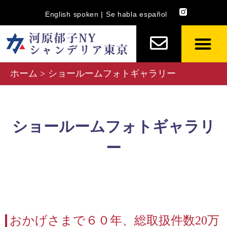
内
English spoken | Se habla español
容
を
ス
キ
ホーム
ショールームフォトギャラリー
ッ
プ
ショールームフォトギャラリ
ー
おかげさまで６０年、総取扱件数20万