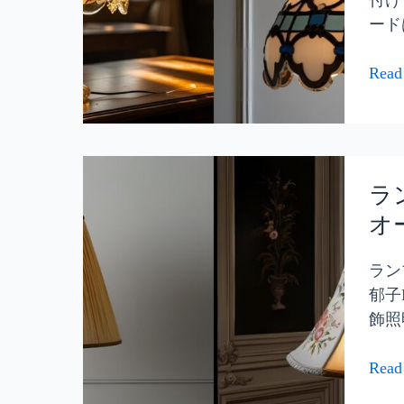
付け
年
和
ガ
ード
河
風
ラ
原
で
ス
Read
郁
ま
製
子
ろ
の
NY
や
ラ
シ
ラ
か
ン
ャ
ン
ラ
な
プ
ン
プ
光
シ
オ
デ
シ
の
ェ
リ
ェ
演
ー
ラン
ア
ー
出
ド
郁子
東
ド
を
を
飾照
京
を
大
思
切
Read
い
な