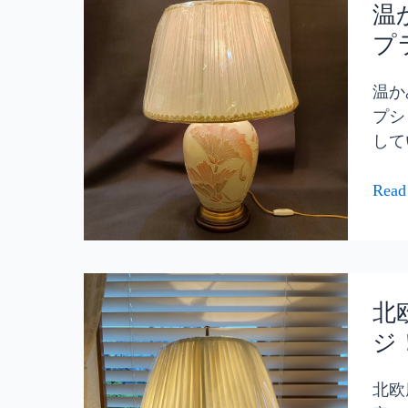
か
温
み
プ
あ
る
温か
陶
プシ
器
して
ラ
ン
Read
プ
シ
ェ
ー
北
ド
欧
北
を
風
ジ
カ
の
フ
ラ
北欧
ェ
ン