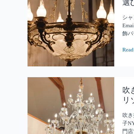
選
｜
び
デ
オ
方
リ
シャ
ー
か
ア
Em
ダ
ら
は
飾パ
ー
装
明
メ
飾・
る
Read
イ
デ
さ
ド
ザ
が
で
イ
足
き
ン
り
吹
る
ま
な
き
吹
専
で
い？
抜
リ
門
一
お
け
店
挙
し
用
吹き
【河
解
ゃ
の
子N
原
説
れ
照
門店