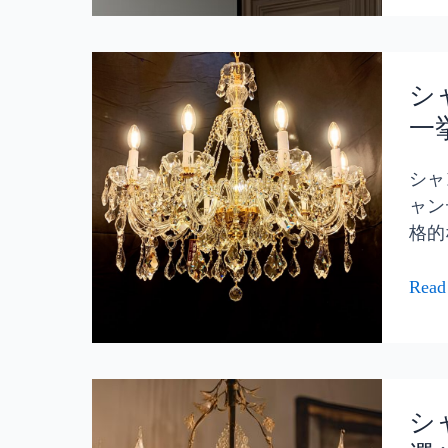
の
空
ま
間
ま
シ
に
に
ャ
シ
デ
ン
一
ザ
デ
イ
リ
シャ
ン。
ア
ャン
素
「電
格的
材
球」
や
完
Read
大
全
き
ガ
さ、
イ
形
ド
シ
ま
｜
ャ
シ
で
選
ン