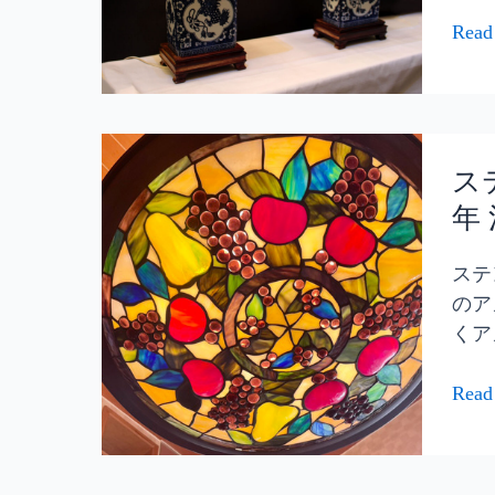
風
い
ラ
Read
空
ン
間
プ
を
シ
ア
ス
ェ
レ
テ
ス
ー
ン
ン
ド
年
ジ！
ド
で
グ
魅
ステ
ラ
せ
のア
ス
る
くア
の
格
ラ
式
Read
ン
高
プ
い
シ
空