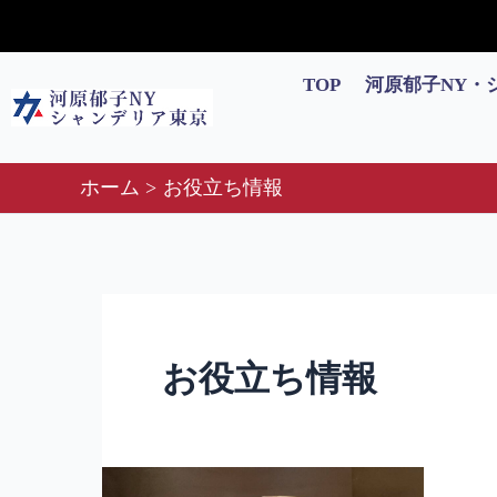
内
投
容
稿
を
の
TOP
河原郁子NY・
ス
ペ
キ
ー
ッ
ジ
ホーム
お役立ち情報
プ
送
り
お役立ち情報
温