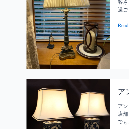
客さ
や
プ
過ご
シ
シ
ョ
ェ
Read
ッ
ー
プ
ド
の
で
イ
や
ン
わ
テ
ら
リ
か
ア
ア
く
ン
ア
に
過
テ
プ
ご
ィ
アン
ラ
し
ー
店舗
ス！
や
ク
でも
す