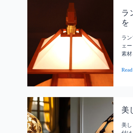
ェ
ラ
間
ー
ン
ラ
づ
ド
プ
く
を
の
シ
り
魅
ェ
ラン
力
ー
ェー
と
ド
素材
修
と
復・
和
Read
特
紙
注
の
製
マ
作
リ
美
｜
ア
し
美
創
ー
く
業
ジ
輝
美し
60
ュ！
く