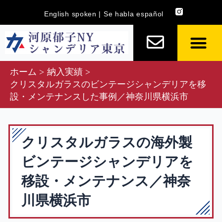
内
English spoken | Se habla español
容
を
ス
キ
ホーム
納入実績
ッ
クリスタルガラスのビンテージシャンデリアを移
プ
設・メンテナンスした事例／神奈川県横浜市
クリスタルガラスの海外製
ビンテージシャンデリアを
移設・メンテナンス／神奈
川県横浜市