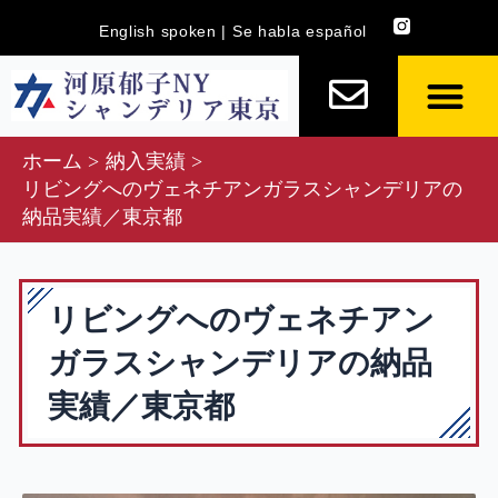
内
English spoken | Se habla español
容
を
ス
キ
ホーム
納入実績
ッ
リビングへのヴェネチアンガラスシャンデリアの
プ
納品実績／東京都
リビングへのヴェネチアン
ガラスシャンデリアの納品
実績／東京都