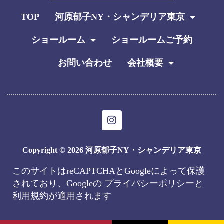
TOP
河原郁子NY・シャンデリア東京
ショールーム
ショールームご予約
お問い合わせ
会社概要
I
n
s
t
Copyright © 2026 河原郁子NY・シャンデリア東京
a
g
このサイトはreCAPTCHAとGoogleによって保護
r
されており、Googleの
プライバシーポリシー
と
a
m
利用規約
が適用されます