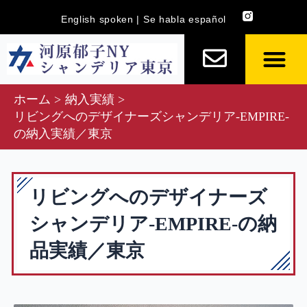
内
English spoken | Se habla español
容
を
ス
キ
ホーム
納入実績
ッ
リビングへのデザイナーズシャンデリア-EMPIRE-
プ
の納入実績／東京
リビングへのデザイナーズ
シャンデリア-EMPIRE-の納
品実績／東京