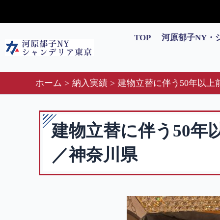
内
容
を
TOP
河原郁子NY・
ス
キ
ッ
ホーム
納入実績
建物立替に伴う50年以
プ
建物立替に伴う50年
／神奈川県