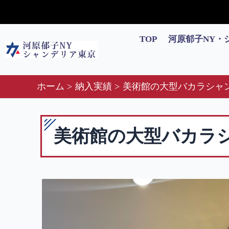
内
容
を
TOP
河原郁子NY・
ス
キ
ッ
ホーム
納入実績
美術館の大型バカラシャ
プ
美術館の大型バカラ