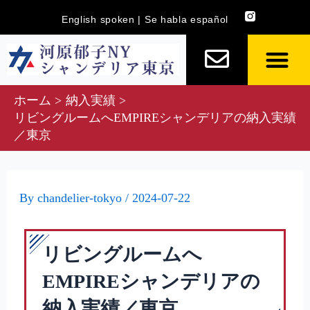
内
Post
English spoken | Se habla español
容
navigation
を
ス
キ
ホーム
納入実績
ッ
リビングルームへEMPIREシャンデリアの納入実績
プ
／東京
By
chandelier-tokyo
/
2024-07-22
リビングルームへ
EMPIREシャンデリアの
納入実績／東京