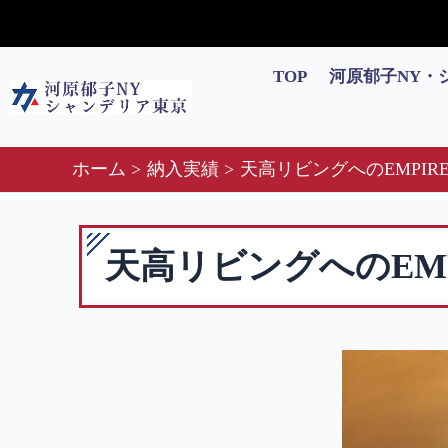
内
容
を
TOP
河原郁子NY・
ス
キ
ッ
ホーム
納入実績
天高リビングへのEMPI
プ
天高リビングへのEM