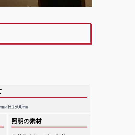
ズ
0㎜×H1500㎜
照明の素材