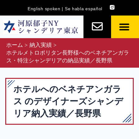
内
English spoken | Se habla español
容
を
ス
キ
ホーム
納入実績
ッ
ホテルメトロポリタン長野様へのベネチアンガラ
プ
ス・特注シャンデリアの納品実績／長野県
ホテルへのベネチアンガラ
ス のデザイナーズシャンデ
リア納入実績／長野県