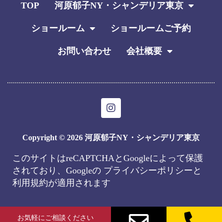
TOP
河原郁子NY・シャンデリア東京
ショールーム
ショールームご予約
お問い合わせ
会社概要
I
n
s
t
Copyright © 2026 河原郁子NY・シャンデリア東京
a
g
このサイトはreCAPTCHAとGoogleによって保護
r
されており、Googleの
プライバシーポリシー
と
a
m
利用規約
が適用されます
お気軽にご相談ください