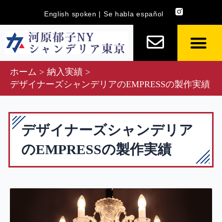
内
English spoken | Se habla español
容
を
ス
キ
ホーム
納入実績
ッ
デザイナーズシャンデリアのEMPRESSの製作実績
プ
デザイナーズシャンデリア
のEMPRESSの製作実績