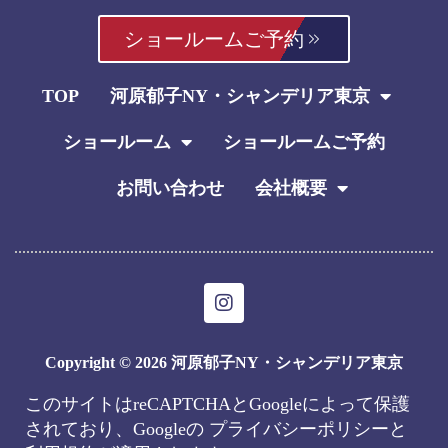
ショールームご予約
TOP
河原郁子NY・シャンデリア東京
ショールーム
ショールームご予約
お問い合わせ
会社概要
I
n
s
t
Copyright © 2026 河原郁子NY・シャンデリア東京
a
g
このサイトはreCAPTCHAとGoogleによって保護
r
されており、Googleの
プライバシーポリシー
と
a