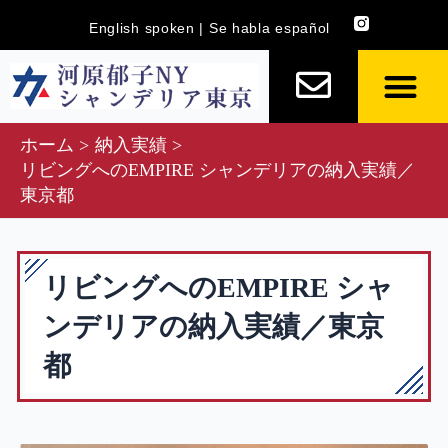
内
English spoken | Se habla español
容
を
ス
キ
ホーム
納入実績
ッ
リビングへのEMPIRE シャンデリアの納入実績／
プ
東京都
リビングへのEMPIRE シャ
ンデリアの納入実績／東京
都