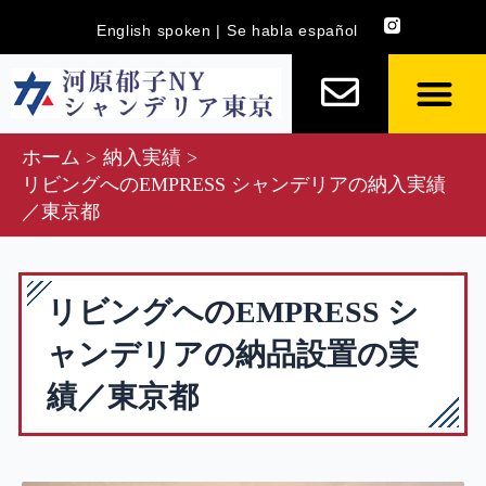
内
English spoken | Se habla español
容
を
ス
キ
ホーム
納入実績
ッ
リビングへのEMPRESS シャンデリアの納入実績
プ
／東京都
リビングへのEMPRESS シ
ャンデリアの納品設置の実
績／東京都