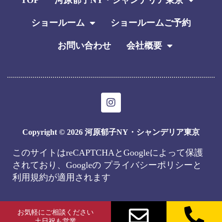
TOP
河原郁子NY・シャンデリア東京
ショールーム
ショールームご予約
お問い合わせ
会社概要
I
n
s
t
Copyright © 2026 河原郁子NY・シャンデリア東京
a
g
このサイトはreCAPTCHAとGoogleによって保護
r
されており、Googleの
プライバシーポリシー
と
a
m
利用規約
が適用されます
お気軽にご相談ください
土日祝も営業