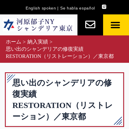
内
English spoken | Se habla español
容
を
ス
キ
ホーム
納入実績
ッ
思い出のシャンデリアの修復実績
プ
RESTORATION（リストレーション）／東京都
思い出のシャンデリアの修
復実績
RESTORATION（リストレ
ーション）／東京都