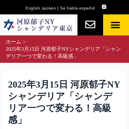
内
Post
English spoken | Se habla español
容
navigation
を
ス
キ
ホーム
ッ
2025年3月15日 河原郁子NYシャンデリア「シャン
プ
デリア一つで変わる！高級感」
2025年3月15日 河原郁子NY
シャンデリア「シャンデ
リア一つで変わる！高級
感」