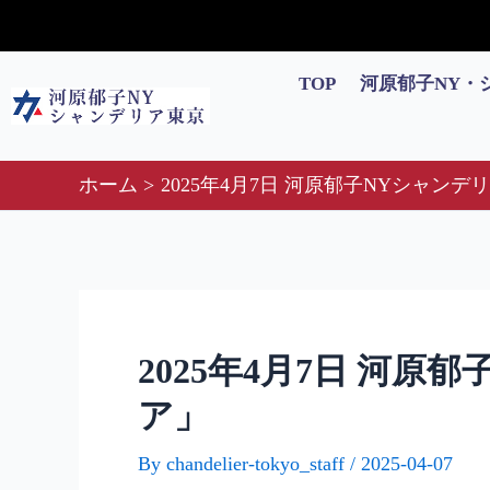
内
Post
容
navigation
を
TOP
河原郁子NY・
ス
キ
ッ
ホーム
2025年4月7日 河原郁子NYシャ
プ
2025年4月7日 河
ア」
By
chandelier-tokyo_staff
/
2025-04-07