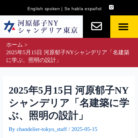
内
Post
English spoken | Se habla español
容
navigation
を
ス
キ
ホーム
ッ
2025年5月15日 河原郁子NYシャンデリア「名建築
プ
に学ぶ、照明の設計」
2025年5月15日 河原郁子NY
シャンデリア「名建築に学
ぶ、照明の設計」
By
chandelier-tokyo_staff
/
2025-05-15