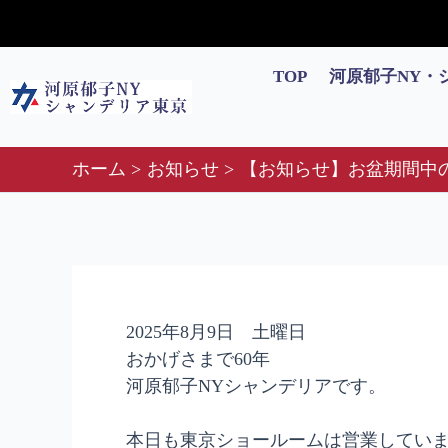
内
Post
容
navigation
を
TOP
河原郁子NY・
ス
キ
ッ
ホーム
お知らせ
【お知らせ】お盆期間中
プ
2025年8月9日 土曜日
おかげさまで60年
河原郁子NYシャンデリアです。
本日も東京ショールームは営業してい