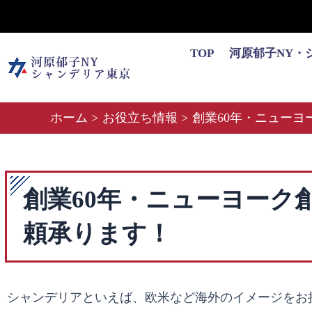
内
容
を
TOP
河原郁子NY・
ス
キ
ッ
ホーム
お役立ち情報
創業60年・ニュー
プ
創業60年・ニューヨーク
頼承ります！
シャンデリアといえば、欧米など海外のイメージをお