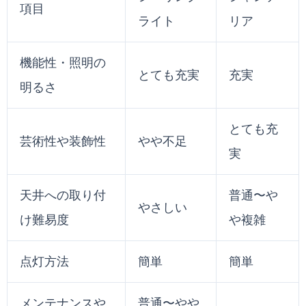
項目
ライト
リア
機能性・照明の
とても充実
充実
明るさ
とても充
芸術性や装飾性
やや不足
実
天井への取り付
普通〜や
やさしい
け難易度
や複雑
点灯方法
簡単
簡単
メンテナンスや
普通〜やや