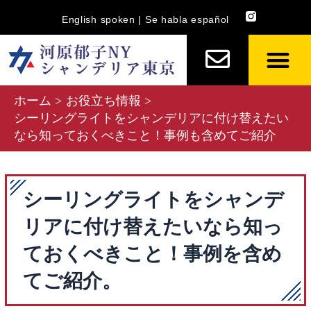
内
English spoken | Se habla español
容
を
ス
キ
ホーム
お役立ち情報
ッ
シーリングライトをシャンデリアに付け替えたい
プ
なら知っておくべきこと！事例も含めてご紹介
シーリングライトをシャンデ
リアに付け替えたいなら知っ
ておくべきこと！事例を含め
てご紹介。