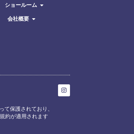
ショールーム
会社概要
I
n
s
t
eによって保護されており、
a
規約
が適用されます
g
r
a