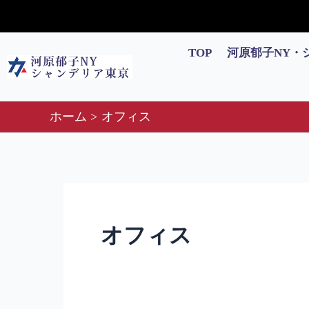
内
検
容
索
を
対
TOP
河原郁子NY・
ス
象:
キ
ッ
ホーム
オフィス
プ
オフィス