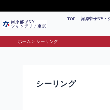
内
検
容
索
を
対
TOP
河原郁子NY・
ス
象:
キ
ッ
ホーム
シーリング
プ
シーリング