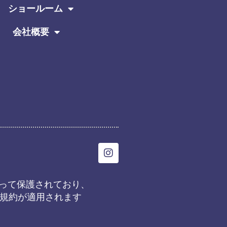
ショールーム
会社概要
I
n
s
t
eによって保護されており、
a
規約
が適用されます
g
r
a