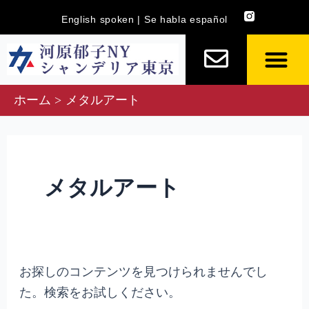
内
検
English spoken | Se habla español
容
索
を
対
ス
象:
キ
ホーム
メタルアート
ッ
プ
メタルアート
お探しのコンテンツを見つけられませんでし
た。検索をお試しください。