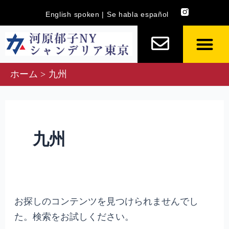
内
検
English spoken | Se habla español
容
索
を
対
ス
象:
キ
ホーム
九州
ッ
プ
九州
お探しのコンテンツを見つけられませんでし
た。検索をお試しください。