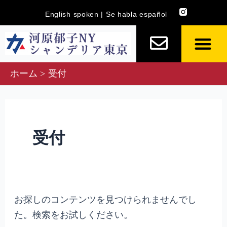
内
検
English spoken | Se habla español
容
索
を
対
ス
象:
キ
ホーム
受付
ッ
プ
受付
お探しのコンテンツを見つけられませんでし
た。検索をお試しください。