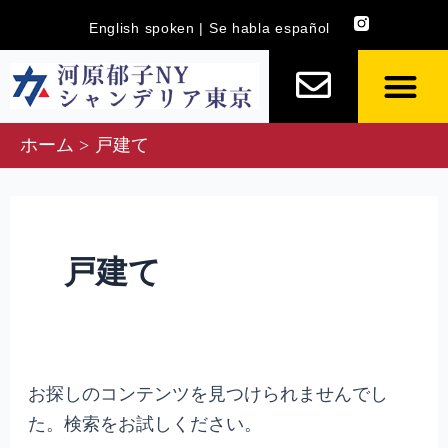
内
検
English spoken | Se habla español
容
索
を
対
ス
象:
キ
ホーム
戸建て
ッ
プ
戸建て
お探しのコンテンツを見つけられませんでし
た。検索をお試しください。