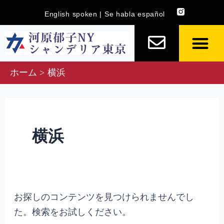
内
検
English spoken | Se habla español
容
索
を
対
ス
象:
キ
ホーム
横浜
ッ
プ
横浜
お探しのコンテンツを見つけられませんでし
た。検索をお試しください。