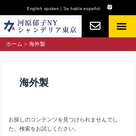
内
検
English spoken | Se habla español
容
索
を
対
ス
象:
キ
ホーム
海外製
ッ
プ
海外製
お探しのコンテンツを見つけられませんでし
た。検索をお試しください。