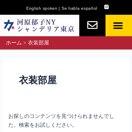
内
検
English spoken | Se habla español
容
索
を
対
ス
象:
キ
ホーム
衣装部屋
ッ
プ
衣装部屋
お探しのコンテンツを見つけられませんでし
た。検索をお試しください。