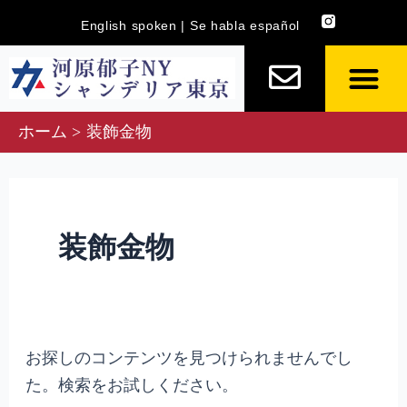
内
検
English spoken | Se habla español
容
索
を
対
ス
象:
キ
ホーム
装飾金物
ッ
プ
装飾金物
お探しのコンテンツを見つけられませんでし
た。検索をお試しください。