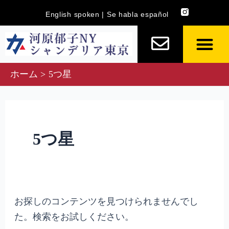
内
検
English spoken | Se habla español
容
索
を
対
ス
象:
キ
ホーム
5つ星
ッ
プ
5つ星
お探しのコンテンツを見つけられませんでし
た。検索をお試しください。