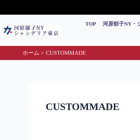
内
検
容
索
を
対
TOP
河原郁子NY・
ス
象:
キ
ッ
ホーム
CUSTOMMADE
プ
CUSTOMMADE