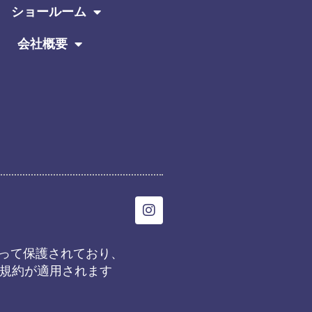
ショールーム
会社概要
I
n
s
t
eによって保護されており、
a
規約
が適用されます
g
r
a