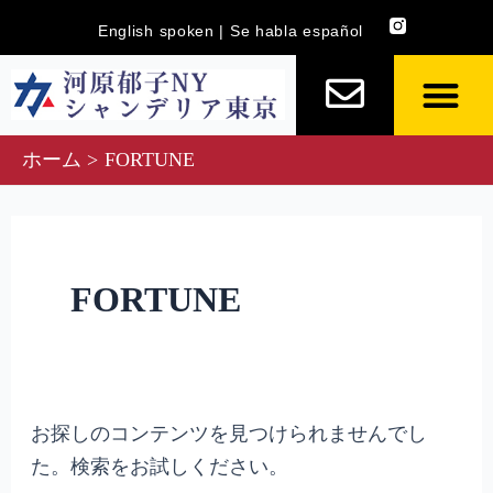
内
検
English spoken | Se habla español
容
索
を
対
ス
象:
キ
ホーム
FORTUNE
ッ
プ
FORTUNE
お探しのコンテンツを見つけられませんでし
た。検索をお試しください。