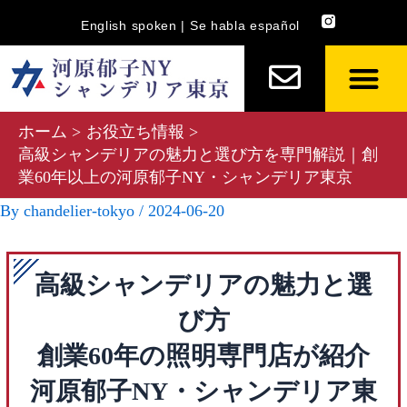
内
Post
English spoken | Se habla español
容
navigation
を
ス
キ
ホーム
お役立ち情報
ッ
高級シャンデリアの魅力と選び方を専門解説｜創
プ
業60年以上の河原郁子NY・シャンデリア東京
By
chandelier-tokyo
/
2024-06-20
高級シャンデリアの魅力と選
び方
創業60年の照明専門店が紹介
河原郁子NY・シャンデリア東