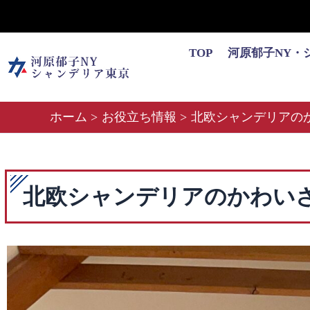
内
容
を
TOP
河原郁子NY・
ス
キ
ッ
ホーム
お役立ち情報
北欧シャンデリアの
プ
北欧シャンデリアのかわい