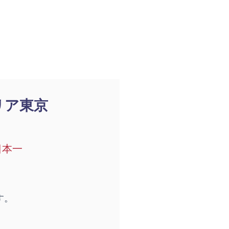
リア東京
日本一
す。