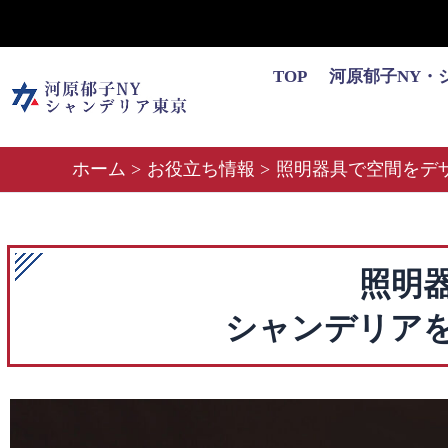
内
容
を
TOP
河原郁子NY・
ス
キ
ッ
ホーム
お役立ち情報
照明器具で空間をデ
プ
照明
シャンデリア