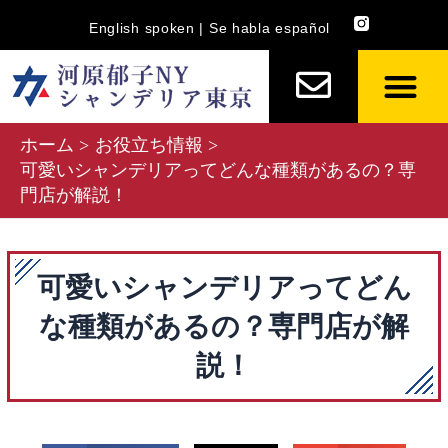
内
English spoken | Se habla español
容
を
ス
キ
ホーム
お役立ち情報
ッ
可愛いシャンデリアってどんな種類があるの？専
プ
門店が解説！
可愛いシャンデリアってどん
な種類があるの？専門店が解
説！