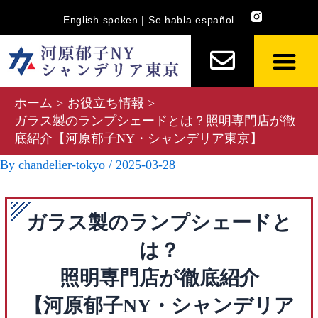
内
Post
English spoken | Se habla español
容
navigation
を
ス
キ
ホーム
お役立ち情報
ッ
ガラス製のランプシェードとは？照明専門店が徹
プ
底紹介【河原郁子NY・シャンデリア東京】
By
chandelier-tokyo
/
2025-03-28
ガラス製のランプシェードと
は？
照明専門店が徹底紹介
【河原郁子NY・シャンデリア